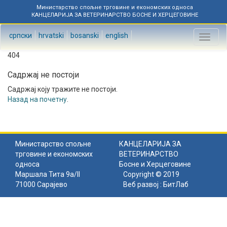
Министарство спољне трговине и економских односа
КАНЦЕЛАРИЈА ЗА ВЕТЕРИНАРСТВО БОСНЕ И ХЕРЦЕГОВИНЕ
српски
hrvatski
bosanski
english
Toggl
naviga
404
Садржај не постоји
Садржај коју тражите не постоји.
Назад на почетну
.
Министарство спољне
КАНЦЕЛАРИЈА ЗА
трговине и економских
ВЕТЕРИНАРСТВО
односа
Босне и Херцеговине
Маршала Тита 9а/II
Copyright © 2019
71000 Сарајево
Веб развој :
БитЛаб