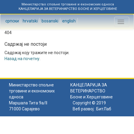
Министарство спољне трговине и економских односа
КАНЦЕЛАРИЈА ЗА ВЕТЕРИНАРСТВО БОСНЕ И ХЕРЦЕГОВИНЕ
српски
hrvatski
bosanski
english
Toggl
naviga
404
Садржај не постоји
Садржај коју тражите не постоји.
Назад на почетну
.
Министарство спољне
КАНЦЕЛАРИЈА ЗА
трговине и економских
ВЕТЕРИНАРСТВО
односа
Босне и Херцеговине
Маршала Тита 9а/II
Copyright © 2019
71000 Сарајево
Веб развој :
БитЛаб