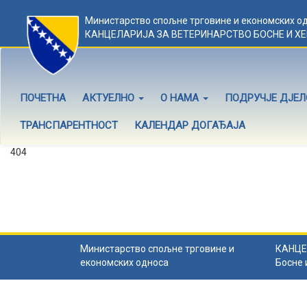
Министарство спољне трговине и економских о
КАНЦЕЛАРИЈА ЗА ВЕТЕРИНАРСТВО БОСНЕ И Х
ПОЧЕТНА
АКТУЕЛНО
О НАМА
ПОДРУЧЈЕ ДЈЕ
ТРАНСПАРЕНТНОСТ
КАЛЕНДАР ДОГАЂАЈА
404
Садржај не постоји
Садржај коју тражите не постоји.
Назад на почетну
.
Министарство спољне трговине и
КАНЦЕ
економских односа
Босне 