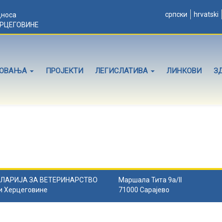
српски
hrvatski
дноса
ЕРЦЕГОВИНЕ
ЛОВАЊА
ПРОЈЕКТИ
ЛЕГИСЛАТИВА
ЛИНКОВИ
З
ЛАРИЈА ЗА ВЕТЕРИНАРСТВО
Маршала Тита 9а/II
и Херцеговине
71000 Сарајево