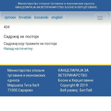
Министарство спољне трговине и економских односа
КАНЦЕЛАРИЈА ЗА ВЕТЕРИНАРСТВО БОСНЕ И ХЕРЦЕГОВИНЕ
српски
hrvatski
bosanski
english
Toggl
naviga
404
Садржај не постоји
Садржај коју тражите не постоји.
Назад на почетну
.
Министарство спољне
КАНЦЕЛАРИЈА ЗА
трговине и економских
ВЕТЕРИНАРСТВО
односа
Босне и Херцеговине
Маршала Тита 9а/II
Copyright © 2019
71000 Сарајево
Веб развој :
БитЛаб