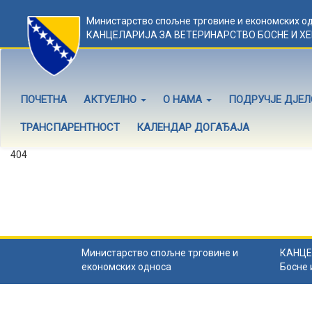
Министарство спољне трговине и економских о
КАНЦЕЛАРИЈА ЗА ВЕТЕРИНАРСТВО БОСНЕ И Х
ПОЧЕТНА
АКТУЕЛНО
О НАМА
ПОДРУЧЈЕ ДЈЕ
ТРАНСПАРЕНТНОСТ
КАЛЕНДАР ДОГАЂАЈА
404
Садржај не постоји
Садржај коју тражите не постоји.
Назад на почетну
.
Министарство спољне трговине и
КАНЦЕ
економских односа
Босне 