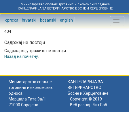
Министарство спољне трговине и економских односа
КАНЦЕЛАРИЈА ЗА ВЕТЕРИНАРСТВО БОСНЕ И ХЕРЦЕГОВИНЕ
српски
hrvatski
bosanski
english
Toggl
naviga
404
Садржај не постоји
Садржај коју тражите не постоји.
Назад на почетну
.
Министарство спољне
КАНЦЕЛАРИЈА ЗА
трговине и економских
ВЕТЕРИНАРСТВО
односа
Босне и Херцеговине
Маршала Тита 9а/II
Copyright © 2019
71000 Сарајево
Веб развој :
БитЛаб