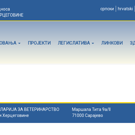
српски
hrvatski
дноса
ЕРЦЕГОВИНЕ
ЛОВАЊА
ПРОЈЕКТИ
ЛЕГИСЛАТИВА
ЛИНКОВИ
З
ЛАРИЈА ЗА ВЕТЕРИНАРСТВО
Маршала Тита 9а/II
и Херцеговине
71000 Сарајево