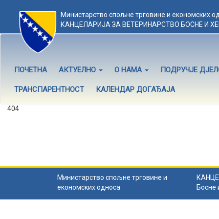
Министарство спољне трговине и економских о
КАНЦЕЛАРИЈА ЗА ВЕТЕРИНАРСТВО БОСНЕ И Х
ПОЧЕТНА
АКТУЕЛНО
О НАМА
ПОДРУЧЈЕ ДЈЕ
ТРАНСПАРЕНТНОСТ
КАЛЕНДАР ДОГАЂАЈА
404
Садржај не постоји
Садржај коју тражите не постоји.
Назад на почетну
.
Министарство спољне трговине и
КАНЦЕ
економских односа
Босне 