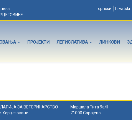
српски
hrvatski
дноса
ЕРЦЕГОВИНЕ
ЛОВАЊА
ПРОЈЕКТИ
ЛЕГИСЛАТИВА
ЛИНКОВИ
З
ЛАРИЈА ЗА ВЕТЕРИНАРСТВО
Маршала Тита 9а/II
и Херцеговине
71000 Сарајево