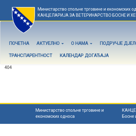
Министарство спољне трговине и економских о
КАНЦЕЛАРИЈА ЗА ВЕТЕРИНАРСТВО БОСНЕ И Х
ПОЧЕТНА
АКТУЕЛНО
О НАМА
ПОДРУЧЈЕ ДЈЕ
ТРАНСПАРЕНТНОСТ
КАЛЕНДАР ДОГАЂАЈА
404
Садржај не постоји
Садржај коју тражите не постоји.
Назад на почетну
.
Министарство спољне трговине и
КАНЦЕ
економских односа
Босне 