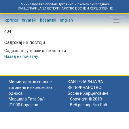
Министарство спољне трговине и економских односа
КАНЦЕЛАРИЈА ЗА ВЕТЕРИНАРСТВО БОСНЕ И ХЕРЦЕГОВИНЕ
српски
hrvatski
bosanski
english
Toggl
naviga
404
Садржај не постоји
Садржај коју тражите не постоји.
Назад на почетну
.
Министарство спољне
КАНЦЕЛАРИЈА ЗА
трговине и економских
ВЕТЕРИНАРСТВО
односа
Босне и Херцеговине
Маршала Тита 9а/II
Copyright © 2019
71000 Сарајево
Веб развој :
БитЛаб