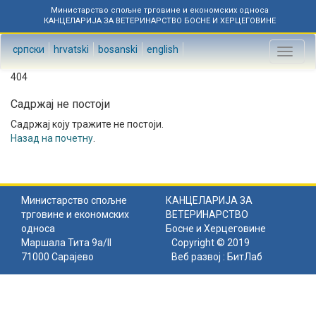
Министарство спољне трговине и економских односа
КАНЦЕЛАРИЈА ЗА ВЕТЕРИНАРСТВО БОСНЕ И ХЕРЦЕГОВИНЕ
српски
hrvatski
bosanski
english
Toggl
naviga
404
Садржај не постоји
Садржај коју тражите не постоји.
Назад на почетну
.
Министарство спољне
КАНЦЕЛАРИЈА ЗА
трговине и економских
ВЕТЕРИНАРСТВО
односа
Босне и Херцеговине
Маршала Тита 9а/II
Copyright © 2019
71000 Сарајево
Веб развој :
БитЛаб