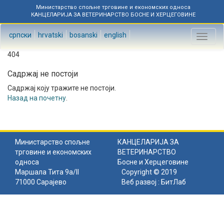
Министарство спољне трговине и економских односа
КАНЦЕЛАРИЈА ЗА ВЕТЕРИНАРСТВО БОСНЕ И ХЕРЦЕГОВИНЕ
српски
hrvatski
bosanski
english
Toggl
naviga
404
Садржај не постоји
Садржај коју тражите не постоји.
Назад на почетну
.
Министарство спољне
КАНЦЕЛАРИЈА ЗА
трговине и економских
ВЕТЕРИНАРСТВО
односа
Босне и Херцеговине
Маршала Тита 9а/II
Copyright © 2019
71000 Сарајево
Веб развој :
БитЛаб