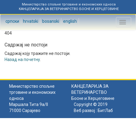
Министарство спољне трговине и економских односа
КАНЦЕЛАРИЈА ЗА ВЕТЕРИНАРСТВО БОСНЕ И ХЕРЦЕГОВИНЕ
српски
hrvatski
bosanski
english
Toggl
naviga
404
Садржај не постоји
Садржај коју тражите не постоји.
Назад на почетну
.
Министарство спољне
КАНЦЕЛАРИЈА ЗА
трговине и економских
ВЕТЕРИНАРСТВО
односа
Босне и Херцеговине
Маршала Тита 9а/II
Copyright © 2019
71000 Сарајево
Веб развој :
БитЛаб