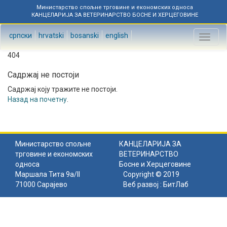
Министарство спољне трговине и економских односа
КАНЦЕЛАРИЈА ЗА ВЕТЕРИНАРСТВО БОСНЕ И ХЕРЦЕГОВИНЕ
српски
hrvatski
bosanski
english
Toggl
naviga
404
Садржај не постоји
Садржај коју тражите не постоји.
Назад на почетну
.
Министарство спољне
КАНЦЕЛАРИЈА ЗА
трговине и економских
ВЕТЕРИНАРСТВО
односа
Босне и Херцеговине
Маршала Тита 9а/II
Copyright © 2019
71000 Сарајево
Веб развој :
БитЛаб