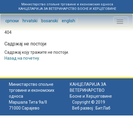
Министарство спољне трговине и економских односа
КАНЦЕЛАРИЈА ЗА ВЕТЕРИНАРСТВО БОСНЕ И ХЕРЦЕГОВИНЕ
српски
hrvatski
bosanski
english
Toggl
naviga
404
Садржај не постоји
Садржај коју тражите не постоји.
Назад на почетну
.
Министарство спољне
КАНЦЕЛАРИЈА ЗА
трговине и економских
ВЕТЕРИНАРСТВО
односа
Босне и Херцеговине
Маршала Тита 9а/II
Copyright © 2019
71000 Сарајево
Веб развој :
БитЛаб