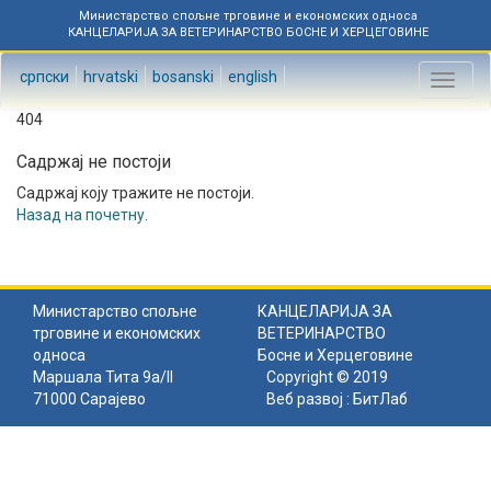
Министарство спољне трговине и економских односа
КАНЦЕЛАРИЈА ЗА ВЕТЕРИНАРСТВО БОСНЕ И ХЕРЦЕГОВИНЕ
српски
hrvatski
bosanski
english
Toggl
naviga
404
Садржај не постоји
Садржај коју тражите не постоји.
Назад на почетну
.
Министарство спољне
КАНЦЕЛАРИЈА ЗА
трговине и економских
ВЕТЕРИНАРСТВО
односа
Босне и Херцеговине
Маршала Тита 9а/II
Copyright © 2019
71000 Сарајево
Веб развој :
БитЛаб