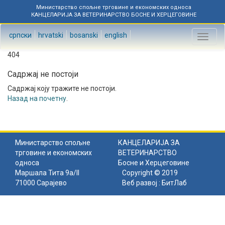
Министарство спољне трговине и економских односа
КАНЦЕЛАРИЈА ЗА ВЕТЕРИНАРСТВО БОСНЕ И ХЕРЦЕГОВИНЕ
српски
hrvatski
bosanski
english
Toggl
naviga
404
Садржај не постоји
Садржај коју тражите не постоји.
Назад на почетну
.
Министарство спољне
КАНЦЕЛАРИЈА ЗА
трговине и економских
ВЕТЕРИНАРСТВО
односа
Босне и Херцеговине
Маршала Тита 9а/II
Copyright © 2019
71000 Сарајево
Веб развој :
БитЛаб