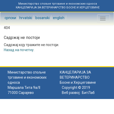
Министарство спољне трговине и економских односа
КАНЦЕЛАРИЈА ЗА ВЕТЕРИНАРСТВО БОСНЕ И ХЕРЦЕГОВИНЕ
српски
hrvatski
bosanski
english
Toggl
naviga
404
Садржај не постоји
Садржај коју тражите не постоји.
Назад на почетну
.
Министарство спољне
КАНЦЕЛАРИЈА ЗА
трговине и економских
ВЕТЕРИНАРСТВО
односа
Босне и Херцеговине
Маршала Тита 9а/II
Copyright © 2019
71000 Сарајево
Веб развој :
БитЛаб