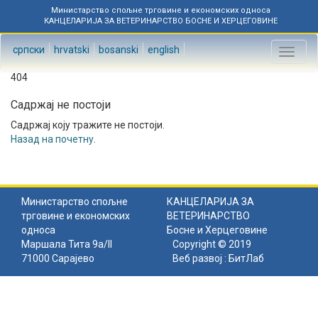
Министарство спољне трговине и економских односа
КАНЦЕЛАРИЈА ЗА ВЕТЕРИНАРСТВО БОСНЕ И ХЕРЦЕГОВИНЕ
српски
hrvatski
bosanski
english
Toggl
naviga
404
Садржај не постоји
Садржај коју тражите не постоји.
Назад на почетну
.
Министарство спољне
КАНЦЕЛАРИЈА ЗА
трговине и економских
ВЕТЕРИНАРСТВО
односа
Босне и Херцеговине
Маршала Тита 9а/II
Copyright © 2019
71000 Сарајево
Веб развој :
БитЛаб