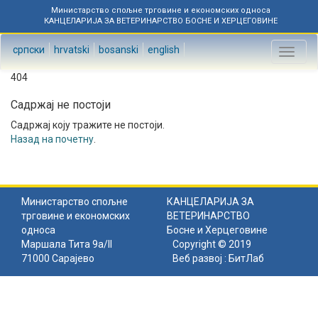
Министарство спољне трговине и економских односа
КАНЦЕЛАРИЈА ЗА ВЕТЕРИНАРСТВО БОСНЕ И ХЕРЦЕГОВИНЕ
српски
hrvatski
bosanski
english
Toggl
naviga
404
Садржај не постоји
Садржај коју тражите не постоји.
Назад на почетну
.
Министарство спољне
КАНЦЕЛАРИЈА ЗА
трговине и економских
ВЕТЕРИНАРСТВО
односа
Босне и Херцеговине
Маршала Тита 9а/II
Copyright © 2019
71000 Сарајево
Веб развој :
БитЛаб