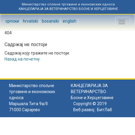
Министарство спољне трговине и економских односа
КАНЦЕЛАРИЈА ЗА ВЕТЕРИНАРСТВО БОСНЕ И ХЕРЦЕГОВИНЕ
српски
hrvatski
bosanski
english
Toggl
naviga
404
Садржај не постоји
Садржај коју тражите не постоји.
Назад на почетну
.
Министарство спољне
КАНЦЕЛАРИЈА ЗА
трговине и економских
ВЕТЕРИНАРСТВО
односа
Босне и Херцеговине
Маршала Тита 9а/II
Copyright © 2019
71000 Сарајево
Веб развој :
БитЛаб