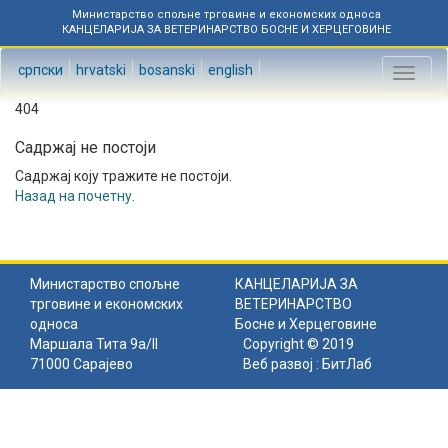
Министарство спољне трговине и економских односа
КАНЦЕЛАРИЈА ЗА ВЕТЕРИНАРСТВО БОСНЕ И ХЕРЦЕГОВИНЕ
српски
hrvatski
bosanski
english
Toggl
naviga
404
Садржај не постоји
Садржај коју тражите не постоји.
Назад на почетну
.
Министарство спољне
КАНЦЕЛАРИЈА ЗА
трговине и економских
ВЕТЕРИНАРСТВО
односа
Босне и Херцеговине
Маршала Тита 9а/II
Copyright © 2019
71000 Сарајево
Веб развој :
БитЛаб