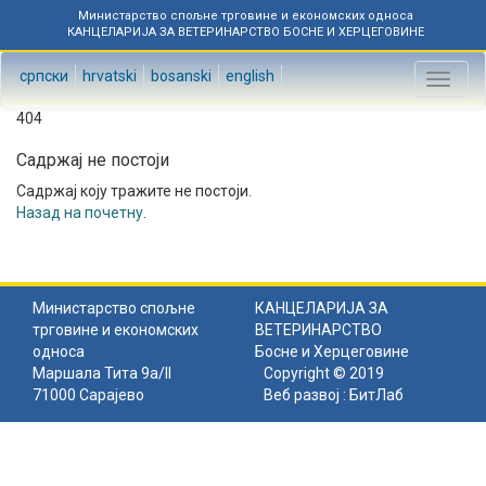
Министарство спољне трговине и економских односа
КАНЦЕЛАРИЈА ЗА ВЕТЕРИНАРСТВО БОСНЕ И ХЕРЦЕГОВИНЕ
српски
hrvatski
bosanski
english
Toggl
naviga
404
Садржај не постоји
Садржај коју тражите не постоји.
Назад на почетну
.
Министарство спољне
КАНЦЕЛАРИЈА ЗА
трговине и економских
ВЕТЕРИНАРСТВО
односа
Босне и Херцеговине
Маршала Тита 9а/II
Copyright © 2019
71000 Сарајево
Веб развој :
БитЛаб