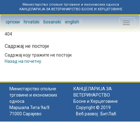
Министарство спољне трговине и економских односа
КАНЦЕЛАРИЈА ЗА ВЕТЕРИНАРСТВО БОСНЕ И ХЕРЦЕГОВИНЕ
српски
hrvatski
bosanski
english
Toggl
naviga
404
Садржај не постоји
Садржај коју тражите не постоји.
Назад на почетну
.
Министарство спољне
КАНЦЕЛАРИЈА ЗА
трговине и економских
ВЕТЕРИНАРСТВО
односа
Босне и Херцеговине
Маршала Тита 9а/II
Copyright © 2019
71000 Сарајево
Веб развој :
БитЛаб