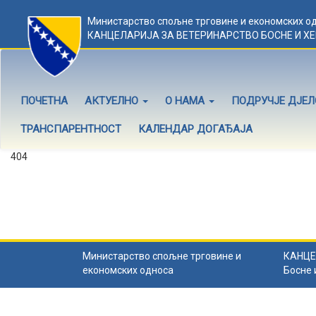
Министарство спољне трговине и економских о
КАНЦЕЛАРИЈА ЗА ВЕТЕРИНАРСТВО БОСНЕ И Х
ПОЧЕТНА
АКТУЕЛНО
О НАМА
ПОДРУЧЈЕ ДЈЕ
ТРАНСПАРЕНТНОСТ
КАЛЕНДАР ДОГАЂАЈА
404
Садржај не постоји
Садржај коју тражите не постоји.
Назад на почетну
.
Министарство спољне трговине и
КАНЦЕ
економских односа
Босне 