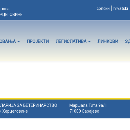
српски
hrvatski
дноса
ЕРЦЕГОВИНЕ
ЛОВАЊА
ПРОЈЕКТИ
ЛЕГИСЛАТИВА
ЛИНКОВИ
З
ЛАРИЈА ЗА ВЕТЕРИНАРСТВО
Маршала Тита 9а/II
и Херцеговине
71000 Сарајево