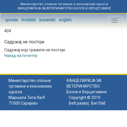
Министарство спољне трговине и економских односа
КАНЦЕЛАРИЈА ЗА ВЕТЕРИНАРСТВО БОСНЕ И ХЕРЦЕГОВИНЕ
српски
hrvatski
bosanski
english
Toggl
naviga
404
Садржај не постоји
Садржај коју тражите не постоји.
Назад на почетну
.
Министарство спољне
КАНЦЕЛАРИЈА ЗА
трговине и економских
ВЕТЕРИНАРСТВО
односа
Босне и Херцеговине
Маршала Тита 9а/II
Copyright © 2019
71000 Сарајево
Веб развој :
БитЛаб