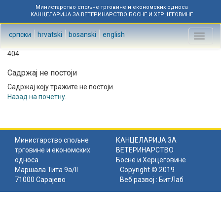
Министарство спољне трговине и економских односа
КАНЦЕЛАРИЈА ЗА ВЕТЕРИНАРСТВО БОСНЕ И ХЕРЦЕГОВИНЕ
српски
hrvatski
bosanski
english
Toggl
naviga
404
Садржај не постоји
Садржај коју тражите не постоји.
Назад на почетну
.
Министарство спољне
КАНЦЕЛАРИЈА ЗА
трговине и економских
ВЕТЕРИНАРСТВО
односа
Босне и Херцеговине
Маршала Тита 9а/II
Copyright © 2019
71000 Сарајево
Веб развој :
БитЛаб