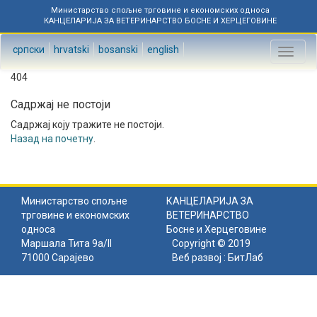
Министарство спољне трговине и економских односа
КАНЦЕЛАРИЈА ЗА ВЕТЕРИНАРСТВО БОСНЕ И ХЕРЦЕГОВИНЕ
српски
hrvatski
bosanski
english
Toggl
naviga
404
Садржај не постоји
Садржај коју тражите не постоји.
Назад на почетну
.
Министарство спољне
КАНЦЕЛАРИЈА ЗА
трговине и економских
ВЕТЕРИНАРСТВО
односа
Босне и Херцеговине
Маршала Тита 9а/II
Copyright © 2019
71000 Сарајево
Веб развој :
БитЛаб