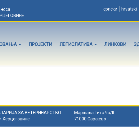
српски
hrvatski
дноса
ЕРЦЕГОВИНЕ
ЛОВАЊА
ПРОЈЕКТИ
ЛЕГИСЛАТИВА
ЛИНКОВИ
З
ЛАРИЈА ЗА ВЕТЕРИНАРСТВО
Маршала Тита 9а/II
и Херцеговине
71000 Сарајево