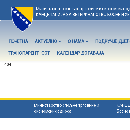
Министарство спољне трговине и економских о
КАНЦЕЛАРИЈА ЗА ВЕТЕРИНАРСТВО БОСНЕ И Х
ПОЧЕТНА
АКТУЕЛНО
О НАМА
ПОДРУЧЈЕ ДЈЕ
ТРАНСПАРЕНТНОСТ
КАЛЕНДАР ДОГАЂАЈА
404
Садржај не постоји
Садржај коју тражите не постоји.
Назад на почетну
.
Министарство спољне трговине и
КАНЦЕ
економских односа
Босне 