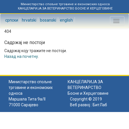
Министарство спољне трговине и економских односа
КАНЦЕЛАРИЈА ЗА ВЕТЕРИНАРСТВО БОСНЕ И ХЕРЦЕГОВИНЕ
српски
hrvatski
bosanski
english
Toggl
naviga
404
Садржај не постоји
Садржај коју тражите не постоји.
Назад на почетну
.
Министарство спољне
КАНЦЕЛАРИЈА ЗА
трговине и економских
ВЕТЕРИНАРСТВО
односа
Босне и Херцеговине
Маршала Тита 9а/II
Copyright © 2019
71000 Сарајево
Веб развој :
БитЛаб