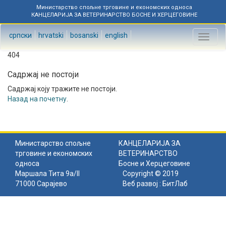
Министарство спољне трговине и економских односа
КАНЦЕЛАРИЈА ЗА ВЕТЕРИНАРСТВО БОСНЕ И ХЕРЦЕГОВИНЕ
српски
hrvatski
bosanski
english
Toggl
naviga
404
Садржај не постоји
Садржај коју тражите не постоји.
Назад на почетну
.
Министарство спољне
КАНЦЕЛАРИЈА ЗА
трговине и економских
ВЕТЕРИНАРСТВО
односа
Босне и Херцеговине
Маршала Тита 9а/II
Copyright © 2019
71000 Сарајево
Веб развој :
БитЛаб