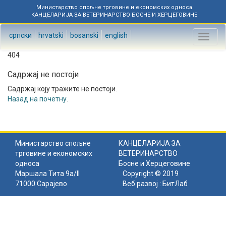
Министарство спољне трговине и економских односа
КАНЦЕЛАРИЈА ЗА ВЕТЕРИНАРСТВО БОСНЕ И ХЕРЦЕГОВИНЕ
српски
hrvatski
bosanski
english
Toggl
naviga
404
Садржај не постоји
Садржај коју тражите не постоји.
Назад на почетну
.
Министарство спољне
КАНЦЕЛАРИЈА ЗА
трговине и економских
ВЕТЕРИНАРСТВО
односа
Босне и Херцеговине
Маршала Тита 9а/II
Copyright © 2019
71000 Сарајево
Веб развој :
БитЛаб