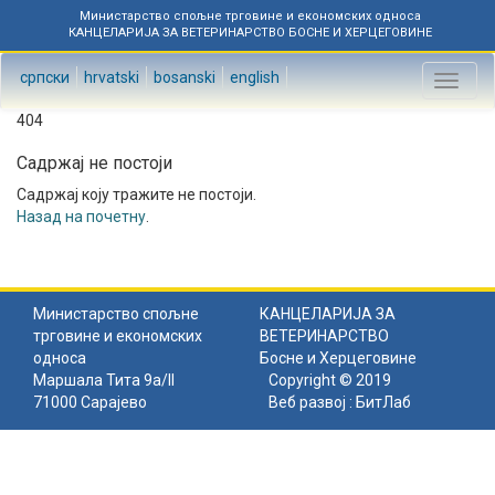
Министарство спољне трговине и економских односа
КАНЦЕЛАРИЈА ЗА ВЕТЕРИНАРСТВО БОСНЕ И ХЕРЦЕГОВИНЕ
српски
hrvatski
bosanski
english
Toggl
naviga
404
Садржај не постоји
Садржај коју тражите не постоји.
Назад на почетну
.
Министарство спољне
КАНЦЕЛАРИЈА ЗА
трговине и економских
ВЕТЕРИНАРСТВО
односа
Босне и Херцеговине
Маршала Тита 9а/II
Copyright © 2019
71000 Сарајево
Веб развој :
БитЛаб