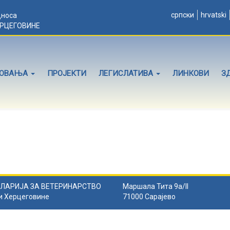
српски
hrvatski
дноса
ЕРЦЕГОВИНЕ
ЛОВАЊА
ПРОЈЕКТИ
ЛЕГИСЛАТИВА
ЛИНКОВИ
З
ЛАРИЈА ЗА ВЕТЕРИНАРСТВО
Маршала Тита 9а/II
и Херцеговине
71000 Сарајево