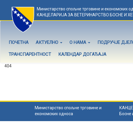
Министарство спољне трговине и економских о
КАНЦЕЛАРИЈА ЗА ВЕТЕРИНАРСТВО БОСНЕ И Х
ПОЧЕТНА
АКТУЕЛНО
О НАМА
ПОДРУЧЈЕ ДЈЕ
ТРАНСПАРЕНТНОСТ
КАЛЕНДАР ДОГАЂАЈА
404
Садржај не постоји
Садржај коју тражите не постоји.
Назад на почетну
.
Министарство спољне трговине и
КАНЦЕ
економских односа
Босне 