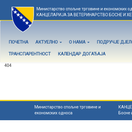
Министарство спољне трговине и економских о
КАНЦЕЛАРИЈА ЗА ВЕТЕРИНАРСТВО БОСНЕ И Х
ПОЧЕТНА
АКТУЕЛНО
О НАМА
ПОДРУЧЈЕ ДЈЕ
ТРАНСПАРЕНТНОСТ
КАЛЕНДАР ДОГАЂАЈА
404
Садржај не постоји
Садржај коју тражите не постоји.
Назад на почетну
.
Министарство спољне трговине и
КАНЦЕ
економских односа
Босне 