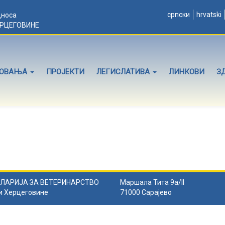
српски
hrvatski
дноса
ЕРЦЕГОВИНЕ
ЛОВАЊА
ПРОЈЕКТИ
ЛЕГИСЛАТИВА
ЛИНКОВИ
З
ЛАРИЈА ЗА ВЕТЕРИНАРСТВО
Маршала Тита 9а/II
и Херцеговине
71000 Сарајево