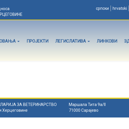
српски
hrvatski
дноса
ЕРЦЕГОВИНЕ
ЛОВАЊА
ПРОЈЕКТИ
ЛЕГИСЛАТИВА
ЛИНКОВИ
З
ЛАРИЈА ЗА ВЕТЕРИНАРСТВО
Маршала Тита 9а/II
и Херцеговине
71000 Сарајево