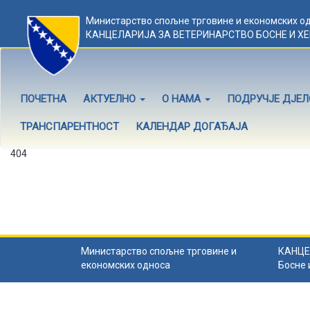
Министарство спољне трговине и економских о
КАНЦЕЛАРИЈА ЗА ВЕТЕРИНАРСТВО БОСНЕ И Х
ПОЧЕТНА
АКТУЕЛНО
О НАМА
ПОДРУЧЈЕ ДЈЕ
ТРАНСПАРЕНТНОСТ
КАЛЕНДАР ДОГАЂАЈА
404
Садржај не постоји
Садржај коју тражите не постоји.
Назад на почетну
.
Министарство спољне трговине и
КАНЦЕ
економских односа
Босне 