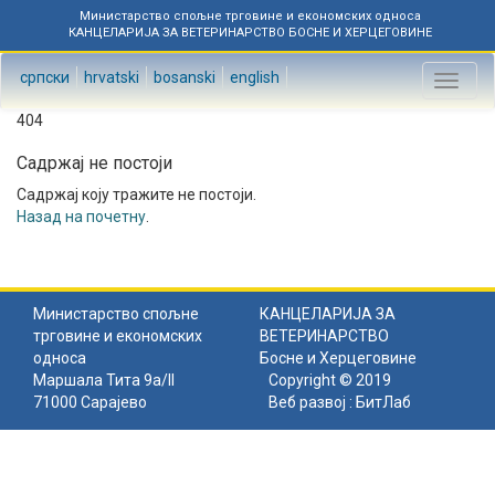
Министарство спољне трговине и економских односа
КАНЦЕЛАРИЈА ЗА ВЕТЕРИНАРСТВО БОСНЕ И ХЕРЦЕГОВИНЕ
српски
hrvatski
bosanski
english
Toggl
naviga
404
Садржај не постоји
Садржај коју тражите не постоји.
Назад на почетну
.
Министарство спољне
КАНЦЕЛАРИЈА ЗА
трговине и економских
ВЕТЕРИНАРСТВО
односа
Босне и Херцеговине
Маршала Тита 9а/II
Copyright © 2019
71000 Сарајево
Веб развој :
БитЛаб