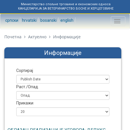
Министарство спољне трговине и економских односа
КАНЦЕЛАРИЈА ЗА ВЕТЕРИНАРСТВО БОСНЕ И ХЕРЦЕГОВИНЕ
српски
hrvatski
bosanski
english
Toggl
naviga
Почетна
Актуелно
Информације
Информације
Сортирај
Раст./Опад.
Прикажи