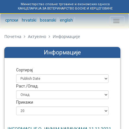
Министарство спољне трговине и економских односа
КАНЦЕЛАРИЈА ЗА ВЕТЕРИНАРСТВО БОСНЕ И ХЕРЦЕГОВИНЕ
српски
hrvatski
bosanski
english
Toggl
naviga
Почетна
Актуелно
Информације
Информације
Сортирај
Раст./Опад.
Прикажи