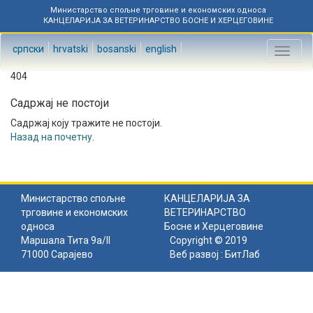
Министарство спољне трговине и економских односа
КАНЦЕЛАРИЈА ЗА ВЕТЕРИНАРСТВО БОСНЕ И ХЕРЦЕГОВИНЕ
српски
hrvatski
bosanski
english
Toggl
naviga
404
Садржај не постоји
Садржај коју тражите не постоји.
Назад на почетну
.
Министарство спољне
КАНЦЕЛАРИЈА ЗА
трговине и економских
ВЕТЕРИНАРСТВО
односа
Босне и Херцеговине
Маршала Тита 9а/II
Copyright © 2019
71000 Сарајево
Веб развој :
БитЛаб