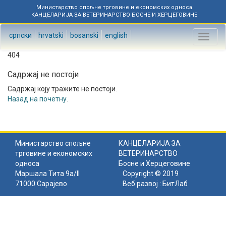
Министарство спољне трговине и економских односа
КАНЦЕЛАРИЈА ЗА ВЕТЕРИНАРСТВО БОСНЕ И ХЕРЦЕГОВИНЕ
српски
hrvatski
bosanski
english
Toggl
naviga
404
Садржај не постоји
Садржај коју тражите не постоји.
Назад на почетну
.
Министарство спољне
КАНЦЕЛАРИЈА ЗА
трговине и економских
ВЕТЕРИНАРСТВО
односа
Босне и Херцеговине
Маршала Тита 9а/II
Copyright © 2019
71000 Сарајево
Веб развој :
БитЛаб