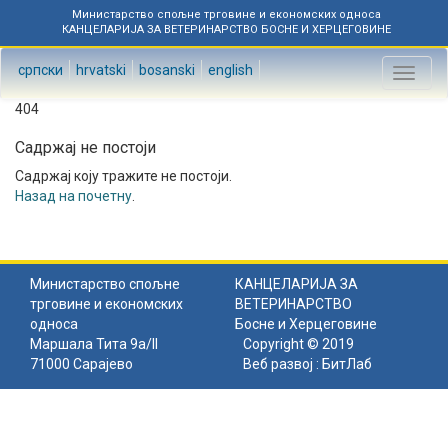
Министарство спољне трговине и економских односа
КАНЦЕЛАРИЈА ЗА ВЕТЕРИНАРСТВО БОСНЕ И ХЕРЦЕГОВИНЕ
српски
hrvatski
bosanski
english
Toggl
naviga
404
Садржај не постоји
Садржај коју тражите не постоји.
Назад на почетну
.
Министарство спољне
КАНЦЕЛАРИЈА ЗА
трговине и економских
ВЕТЕРИНАРСТВО
односа
Босне и Херцеговине
Маршала Тита 9а/II
Copyright © 2019
71000 Сарајево
Веб развој :
БитЛаб