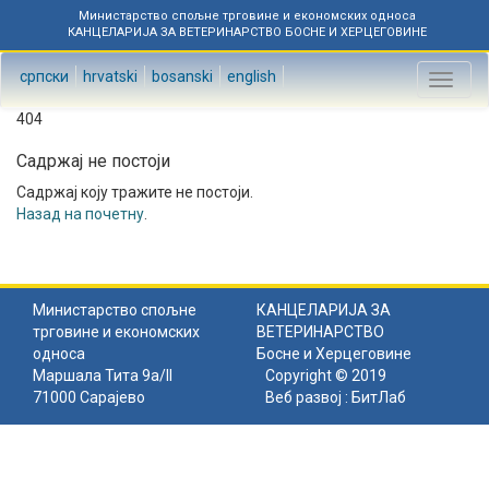
Министарство спољне трговине и економских односа
КАНЦЕЛАРИЈА ЗА ВЕТЕРИНАРСТВО БОСНЕ И ХЕРЦЕГОВИНЕ
српски
hrvatski
bosanski
english
Toggl
naviga
404
Садржај не постоји
Садржај коју тражите не постоји.
Назад на почетну
.
Министарство спољне
КАНЦЕЛАРИЈА ЗА
трговине и економских
ВЕТЕРИНАРСТВО
односа
Босне и Херцеговине
Маршала Тита 9а/II
Copyright © 2019
71000 Сарајево
Веб развој :
БитЛаб