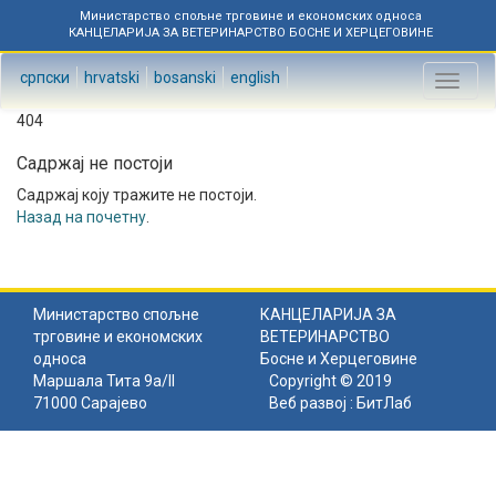
Министарство спољне трговине и економских односа
КАНЦЕЛАРИЈА ЗА ВЕТЕРИНАРСТВО БОСНЕ И ХЕРЦЕГОВИНЕ
српски
hrvatski
bosanski
english
Toggl
naviga
404
Садржај не постоји
Садржај коју тражите не постоји.
Назад на почетну
.
Министарство спољне
КАНЦЕЛАРИЈА ЗА
трговине и економских
ВЕТЕРИНАРСТВО
односа
Босне и Херцеговине
Маршала Тита 9а/II
Copyright © 2019
71000 Сарајево
Веб развој :
БитЛаб