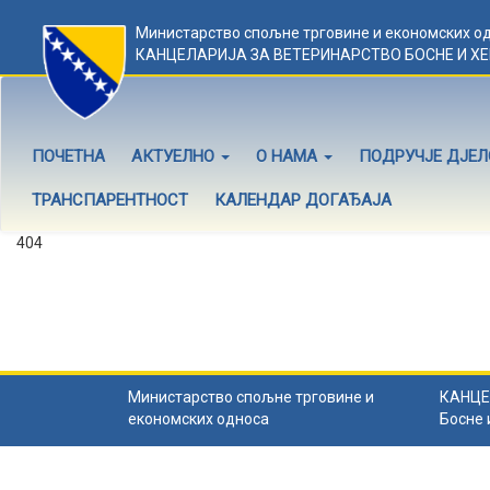
Министарство спољне трговине и економских о
КАНЦЕЛАРИЈА ЗА ВЕТЕРИНАРСТВО БОСНЕ И Х
ПОЧЕТНА
АКТУЕЛНО
О НАМА
ПОДРУЧЈЕ ДЈЕ
ТРАНСПАРЕНТНОСТ
КАЛЕНДАР ДОГАЂАЈА
404
Садржај не постоји
Садржај коју тражите не постоји.
Назад на почетну
.
Министарство спољне трговине и
КАНЦЕ
економских односа
Босне 