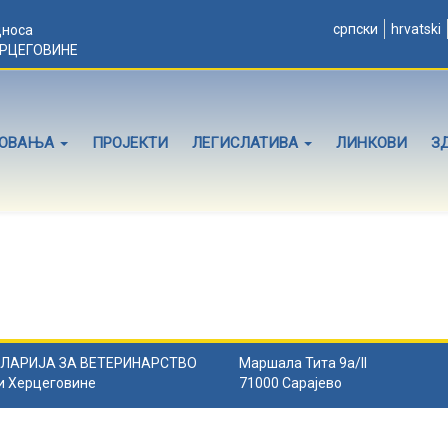
српски
hrvatski
дноса
ЕРЦЕГОВИНЕ
ЛОВАЊА
ПРОЈЕКТИ
ЛЕГИСЛАТИВА
ЛИНКОВИ
З
ЛАРИЈА ЗА ВЕТЕРИНАРСТВО
Маршала Тита 9а/II
и Херцеговине
71000 Сарајево