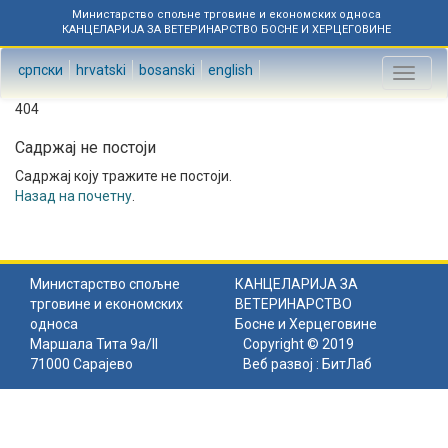
Министарство спољне трговине и економских односа
КАНЦЕЛАРИЈА ЗА ВЕТЕРИНАРСТВО БОСНЕ И ХЕРЦЕГОВИНЕ
српски
hrvatski
bosanski
english
Toggl
naviga
404
Садржај не постоји
Садржај коју тражите не постоји.
Назад на почетну
.
Министарство спољне
КАНЦЕЛАРИЈА ЗА
трговине и економских
ВЕТЕРИНАРСТВО
односа
Босне и Херцеговине
Маршала Тита 9а/II
Copyright © 2019
71000 Сарајево
Веб развој :
БитЛаб