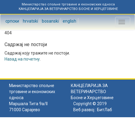
Министарство спољне трговине и економских односа
КАНЦЕЛАРИЈА ЗА ВЕТЕРИНАРСТВО БОСНЕ И ХЕРЦЕГОВИНЕ
српски
hrvatski
bosanski
english
Toggl
naviga
404
Садржај не постоји
Садржај коју тражите не постоји.
Назад на почетну
.
Министарство спољне
КАНЦЕЛАРИЈА ЗА
трговине и економских
ВЕТЕРИНАРСТВО
односа
Босне и Херцеговине
Маршала Тита 9а/II
Copyright © 2019
71000 Сарајево
Веб развој :
БитЛаб