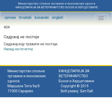
Министарство спољне трговине и економских односа
КАНЦЕЛАРИЈА ЗА ВЕТЕРИНАРСТВО БОСНЕ И ХЕРЦЕГОВИНЕ
српски
hrvatski
bosanski
english
Toggl
naviga
404
Садржај не постоји
Садржај коју тражите не постоји.
Назад на почетну
.
Министарство спољне
КАНЦЕЛАРИЈА ЗА
трговине и економских
ВЕТЕРИНАРСТВО
односа
Босне и Херцеговине
Маршала Тита 9а/II
Copyright © 2019
71000 Сарајево
Веб развој :
БитЛаб