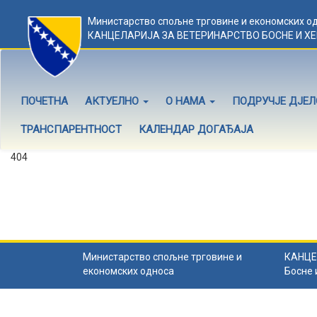
Министарство спољне трговине и економских о
КАНЦЕЛАРИЈА ЗА ВЕТЕРИНАРСТВО БОСНЕ И Х
ПОЧЕТНА
АКТУЕЛНО
О НАМА
ПОДРУЧЈЕ ДЈЕ
ТРАНСПАРЕНТНОСТ
КАЛЕНДАР ДОГАЂАЈА
404
Садржај не постоји
Садржај коју тражите не постоји.
Назад на почетну
.
Министарство спољне трговине и
КАНЦЕ
економских односа
Босне 