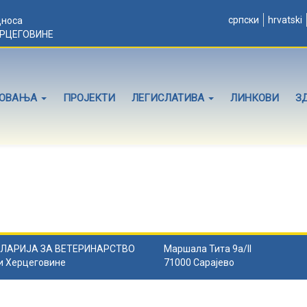
српски
hrvatski
дноса
ЕРЦЕГОВИНЕ
ЛОВАЊА
ПРОЈЕКТИ
ЛЕГИСЛАТИВА
ЛИНКОВИ
З
ЛАРИЈА ЗА ВЕТЕРИНАРСТВО
Маршала Тита 9а/II
и Херцеговине
71000 Сарајево