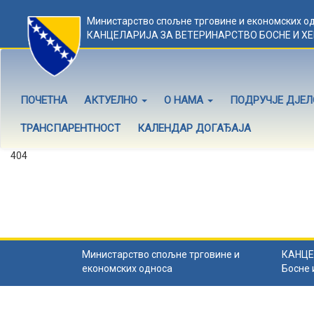
Министарство спољне трговине и економских о
КАНЦЕЛАРИЈА ЗА ВЕТЕРИНАРСТВО БОСНЕ И Х
ПОЧЕТНА
АКТУЕЛНО
О НАМА
ПОДРУЧЈЕ ДЈЕ
ТРАНСПАРЕНТНОСТ
КАЛЕНДАР ДОГАЂАЈА
404
Садржај не постоји
Садржај коју тражите не постоји.
Назад на почетну
.
Министарство спољне трговине и
КАНЦЕ
економских односа
Босне 