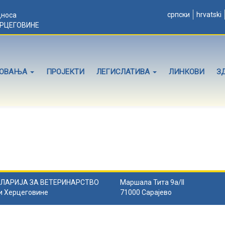
српски
hrvatski
дноса
ЕРЦЕГОВИНЕ
ЛОВАЊА
ПРОЈЕКТИ
ЛЕГИСЛАТИВА
ЛИНКОВИ
З
ЛАРИЈА ЗА ВЕТЕРИНАРСТВО
Маршала Тита 9а/II
и Херцеговине
71000 Сарајево