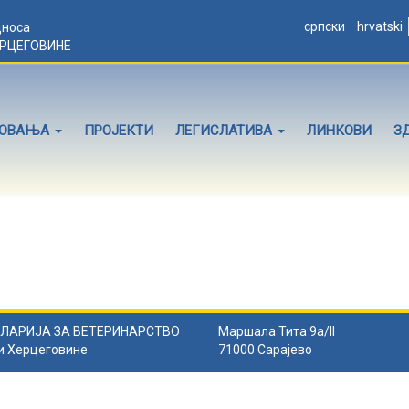
српски
hrvatski
дноса
ЕРЦЕГОВИНЕ
ЛОВАЊА
ПРОЈЕКТИ
ЛЕГИСЛАТИВА
ЛИНКОВИ
З
ЛАРИЈА ЗА ВЕТЕРИНАРСТВО
Маршала Тита 9а/II
и Херцеговине
71000 Сарајево