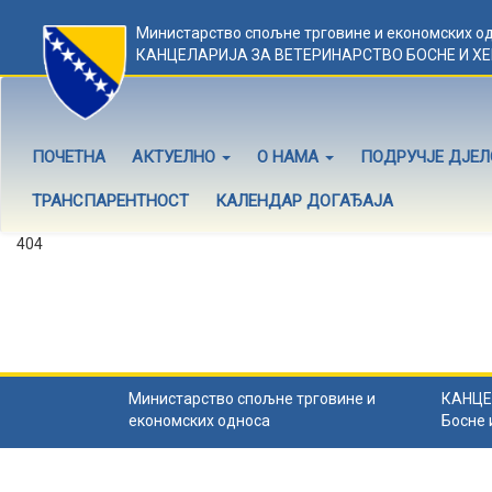
Министарство спољне трговине и економских о
КАНЦЕЛАРИЈА ЗА ВЕТЕРИНАРСТВО БОСНЕ И Х
ПОЧЕТНА
АКТУЕЛНО
О НАМА
ПОДРУЧЈЕ ДЈЕ
ТРАНСПАРЕНТНОСТ
КАЛЕНДАР ДОГАЂАЈА
404
Садржај не постоји
Садржај коју тражите не постоји.
Назад на почетну
.
Министарство спољне трговине и
КАНЦЕ
економских односа
Босне 